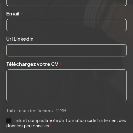
Email
*
Url Linkedin
Téléchargez votre CV
*
Taille max. des fichiers : 2 MB.
privacy
J'ai lu et compris
la note d'information sur le traitement des
*
données personnelles
*